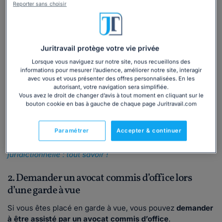
1. Faire une demande au bâtonnier de l’ordre des
Reporter sans choisir
avocats
Vous pouvez adresser une demande écrite au
bâtonnier
du barreau dont dépend le tribunal saisi dans votre affaire.
Juritravail protège votre vie privée
La demande doit généralement contenir :
Lorsque vous naviguez sur notre site, nous recueillons des
informations pour mesurer l’audience, améliorer notre site, interagir
une
lettre motivée
(expliquant la situation) ;
avec vous et vous présenter des offres personnalisées. En les
la
convocation au tribunal
(ou un document prouvant la
autorisant, votre navigation sera simplifiée.
procédure en cours) ;
Vous avez le droit de changer d’avis à tout moment en cliquant sur le
bouton cookie en bas à gauche de chaque page Juritravail.com
vos
justificatifs de ressources
(en cas de demande
conjointe d’
aide juridictionnelle
).
Paramétrer
Accepter & continuer
💡
Vous souhaitez savoir en quoi consiste l'aide
juridictionnelle ? Consultez notre actualité dédiée :
Aide
juridictionnelle : tout savoir !
2. Demander un avocat commis d’office lors
d’une garde à vue
Si vous êtes placé en garde à vue, vous pouvez
demander
à être assisté par un avocat commis d’office
.