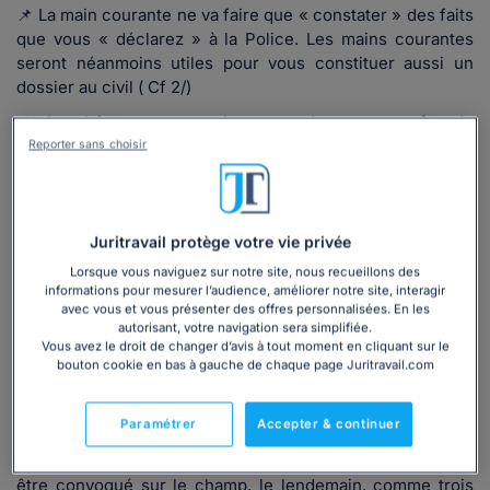
📌 La main courante ne va faire que « constater » des faits
que vous « déclarez » à la Police. Les mains courantes
seront néanmoins utiles pour vous constituer aussi un
dossier au civil ( Cf 2/)
📌 La plainte, en revanche, engendre une enquête de
Police et une saisine du Parquet. Le Parquet décidera
Reporter sans choisir
quelle suite donner à votre plainte ( saisine du Tribunal ou
pas)
La convocation pour violence conjugale
Juritravail protège votre vie privée
Lorsque vous naviguez sur notre site, nous recueillons des
Dans tous les cas, dans le cadre de l’enquête et avant que
informations pour mesurer l’audience, améliorer notre site, interagir
le Parquet ( le Procureur de la République) ne prenne sa
avec vous et vous présenter des offres personnalisées. En les
décision, votre conjoint va être
convoqué par le
autorisant, votre navigation sera simplifiée.
Vous avez le droit de changer d’avis à tout moment en cliquant sur le
commissariat ou la gendarmerie
pour être entendu, en
bouton cookie en bas à gauche de chaque page Juritravail.com
audition libre ou alors sera placé en garde à vue (pour 48H
maximum).
Paramétrer
Accepter & continuer
Il faut savoir, pour être transparent, que les enquêtes sont
souvent longues et votre conjoint ou ex-conjointe peut
être convoqué sur le champ, le lendemain, comme trois