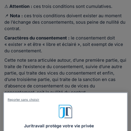
⚠
Attention :
ces trois conditions sont cumulatives.
📌
Nota :
ces trois conditions doivent exister au moment
de l’échange des consentements, sous peine de nullité du
contrat.
Caractères du consentement :
le consentement doit
« exister » et être « libre et éclairé », soit exempt de vice
du consentement.
Cette note sera articulée autour, d’une première partie, qui
traite de l’existence du consentement, suivie d’une autre
partie, qui traite des vices du consentement et enfin,
d’une troisième partie, qui traite de la sanction en cas
d’absence de consentement ou de vices du
consentement, soit la nullité du contrat.
Reporter sans choisir
Le consentement doit exister
Le contrat ne peut être valablement conclu, que si la partie
qui exprime son consentement dispose des qualités
Juritravail protège votre vie privée
requises, afin d’être en mesure d’exprimer un