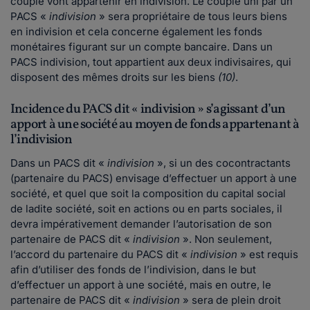
couple vont appartenir en indivision. Le couple uni par un
PACS «
indivision
» sera propriétaire de tous leurs biens
en indivision et cela concerne également les fonds
monétaires figurant sur un compte bancaire. Dans un
PACS indivision, tout appartient aux deux indivisaires, qui
disposent des mêmes droits sur les biens
(10)
.
Incidence du PACS dit « indivision » s’agissant d’un
apport à une société au moyen de fonds appartenant à
l’indivision
Dans un PACS dit «
indivision
», si un des cocontractants
(partenaire du PACS) envisage d’effectuer un apport à une
société, et quel que soit la composition du capital social
de ladite société, soit en actions ou en parts sociales, il
devra impérativement demander l’autorisation de son
partenaire de PACS dit «
indivision
». Non seulement,
l’accord du partenaire du PACS dit «
indivision
» est requis
afin d’utiliser des fonds de l’indivision, dans le but
d’effectuer un apport à une société, mais en outre, le
partenaire de PACS dit «
indivision
» sera de plein droit