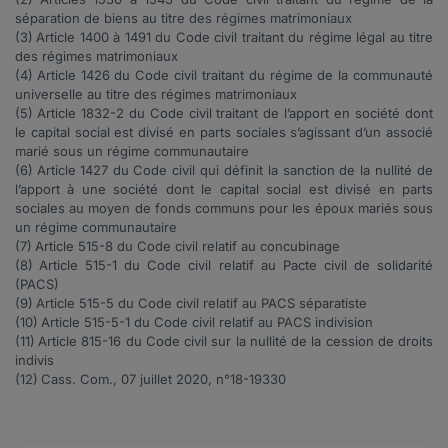
séparation de biens au titre des régimes matrimoniaux
(3)
Article
1400 à 1491
du Code civil traitant du régime légal au titre
des régimes matrimoniaux
(4)
Article
1426
du Code civil traitant du régime de la communauté
universelle au titre des régimes matrimoniaux
(5)
Article
1832-2
du Code civil traitant de l’apport en société dont
le capital social est divisé en parts sociales s’agissant d’un associé
marié sous un régime communautaire
(6)
Article
1427
du Code civil qui définit la sanction de la nullité de
l’apport à une société dont le capital social est divisé en parts
sociales au moyen de fonds communs pour les époux mariés sous
un régime communautaire
(7)
Article
515-8
du Code civil relatif au concubinage
(8)
Article
515-1
du Code civil relatif au Pacte civil de solidarité
(PACS)
(9)
Article
515-5
du Code civil relatif au PACS séparatiste
(10)
Article
515-5-1
du Code civil relatif au PACS indivision
(11)
Article
815-16
du Code civil sur la nullité de la cession de droits
indivis
(12)
Cass. Com., 07 juillet 2020, n°
18-19330