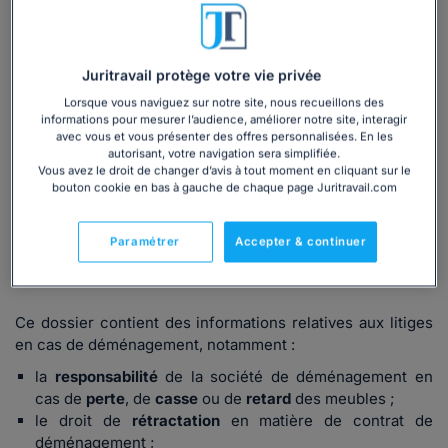
Dans quelle mesure pouvez-vous engager sa
responsabilité ? S’il a fait appel à un
sous-traitant
, à qui
adresser vos réclamations en cas de manquements de sa
part ?
Juritravail protège votre vie privée
Le délai de recours contre le professionnel étant
Lorsque vous naviguez sur notre site, nous recueillons des
informations pour mesurer l’audience, améliorer notre site, interagir
relativement court, vous devez agir rapidement.
avec vous et vous présenter des offres personnalisées. En les
autorisant, votre navigation sera simplifiée.
Vous avez le droit de changer d’avis à tout moment en cliquant sur le
bouton cookie en bas à gauche de chaque page Juritravail.com
Paramétrer
Accepter & continuer
Contenu du dossier :
Ce dossier contient des informations relatives aux litiges
en cas de déménagement, notamment :
la
responsabilité
de la société de déménagement en
cas de
perte
, de
casse
ou de
retard
des meubles ;
le droit de
rétractation
en matière de contrat de
déménagement ;