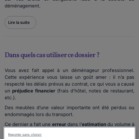
déménagement.
Lire la suite
Dans quels cas utiliser ce dossier ?
Vous avez fait appel à un déménageur professionnel.
Cette expérience vous laisse un goût amer : il n’a pas
respecté les délais prévus au contrat, ce qui vous a causé
un
préjudice financier
(frais d’hôtel, notes de restaurant,
etc.).
Des meubles d’une valeur importante ont été perdus ou
endommagés lors du transport.
Ce dernier a fait une
erreur
dans l’
estimation
du volume à
transporter, et cela s’est répercuté sur le prix.
Reporter sans choisir