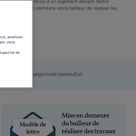
s ou plus les critères d'un logement décent. Notre
ttre de mettre en demeure votre bailleur de réaliser les
 suite
nce, améliorer
ant, votre
 à gauche de
Téléchargement immédiat
Mise en demeure
du bailleur de
Modèle de
réaliser des travaux
lettre