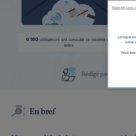
Reporter sans c
Lorsque vou
6 160
utilisateurs ont consulté ce modèle de
notre 
lettre
Vous avez
Rédigé par un juriste
En bref