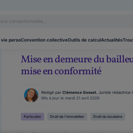
 vie perso
Convention collective
Outils de calcul
Actualités
Trou
Mise en demeure du bailleur
mise en conformité
Rédigé par
Clémence Gosset
, Juriste rédactrice
Mis à jour le mardi 21 avril 2026
Particulier
Droit de l'immobilier
Droit du locataire