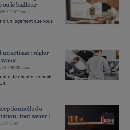
 ou le bailleur
026 • 10019 vues
eur d'un logement que vous
.
'un artisan : régler
ravaux
024 • 18109 vues
nt et le chantier connait
Un...
xceptionnelle du
tation : tout savoir !
 6672 vues