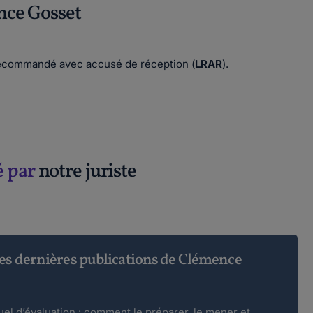
ce Gosset
 recommandé avec accusé de réception (
LRAR
).
é par
notre juriste
es dernières publications de Clémence
uel d’évaluation : comment le préparer, le mener et