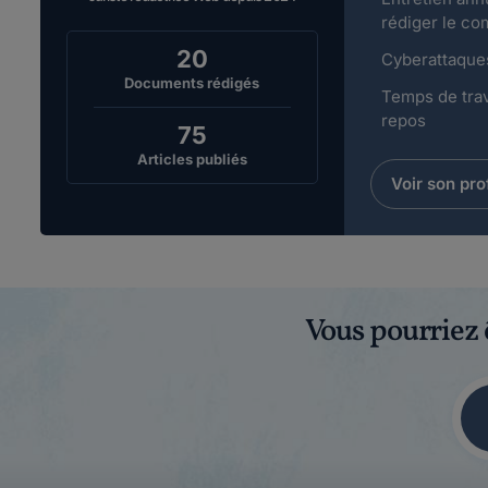
rédiger le co
20
Cyberattaques
Documents rédigés
Temps de trava
repos
75
Articles publiés
Voir son prof
Vous pourriez 