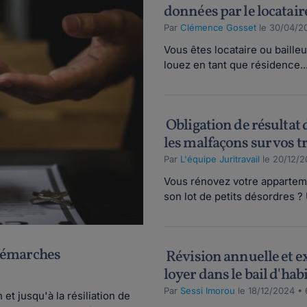
données par le locataire
Par
Clémence Gosset
le 30/04/2
Vous êtes locataire ou baill
louez en tant que résidence..
Obligation de résultat d
les malfaçons sur vos t
Par
L'équipe Juritravail
le 20/12/2
Vous rénovez votre apparteme
son lot de petits désordres ? 
t démarches
Révision annuelle et e
loyer dans le bail d'habi
Par
Sessi Imorou
le 18/12/2024 •
et jusqu'à la résiliation de