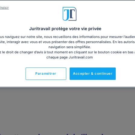
Vous êtes locataire d’un logement qui ne respecte pa
modèle de lettre est fait pour vous ! Il va vous perme
hoisir
travaux de mise en conformité nécessaires. ...
Lire la
Juritravail protège votre vie privée
Gratuit
Télécharger
s naviguez sur notre site, nous recueillons des informations pour mesurer l’audie
site, interagir avec vous et vous présenter des offres personnalisées. En les autoris
navigation sera simplifiée.
 le droit de changer d’avis à tout moment en cliquant sur le bouton cookie en bas
chaque page Juritravail.com
Prêt à l'emploi
Paramétrer
Accepter & continuer