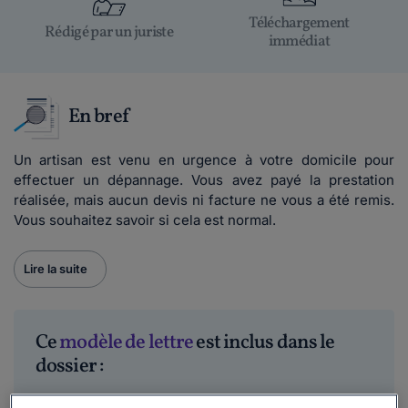
Téléchargement
Rédigé par un juriste
immédiat
En bref
Un artisan est venu en urgence à votre domicile pour
effectuer un dépannage. Vous avez payé la prestation
réalisée, mais aucun devis ni facture ne vous a été remis.
Vous souhaitez savoir si cela est normal.
Lire la suite
Ce
modèle de lettre
est inclus dans le
dossier :