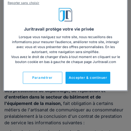
Je suis en litige avec un artisan : que faire ?
Reporter sans choisir
4/5
Lire les avis
14 032
utilisateurs ont consulté ce dossier
Juritravail protège votre vie privée
Lorsque vous naviguez sur notre site, nous recueillons des
Découvrir
le dossier
informations pour mesurer l’audience, améliorer notre site, interagir
avec vous et vous présenter des offres personnalisées. En les
autorisant, votre navigation sera simplifiée.
Vous avez le droit de changer d’avis à tout moment en cliquant sur le
bouton cookie en bas à gauche de chaque page Juritravail.com
Ce que
dit la loi
Paramétrer
Accepter & continuer
L'arrêté du 24 janvier 2017
relatif à la publicité des prix
des prestations de dépannage, de réparation et
d'entretien dans le secteur du bâtiment et de
l'équipement de la maison,
fait obligation à certains
métiers de l'artisanat de communiquer au consommateur
préalablement à la conclusion d'un contrat de prestation
de service les informations suivantes :