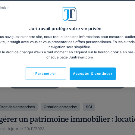
Dossier
Contrat
hoisir
Modèle de N
Créer une SCI
entreprise
Juritravail protège votre vie privée
s naviguez sur notre site, nous recueillons des informations pour mesurer l’audie
site, interagir avec vous et vous présenter des offres personnalisées. En les autoris
navigation sera simplifiée.
 le droit de changer d’avis à tout moment en cliquant sur le bouton cookie en bas
chaque page Juritravail.com
Paramétrer
Accepter & continuer
Droit des entreprises
Création entreprise
SCI
 gérer un patrimoine immobilier : locat
 mis à jour le 29/11/2023