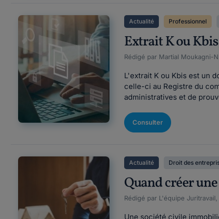
Actualité
Professionnel
Extrait K ou Kbi
Rédigé par Martial Moukagni-Nz
L'extrait K ou Kbis est un d
celle-ci au Registre du c
administratives et de prouve
Consulter
Actualité
Droit des entrepri
Quand créer une 
Rédigé par L'équipe Juritravail
Une société civile immobil