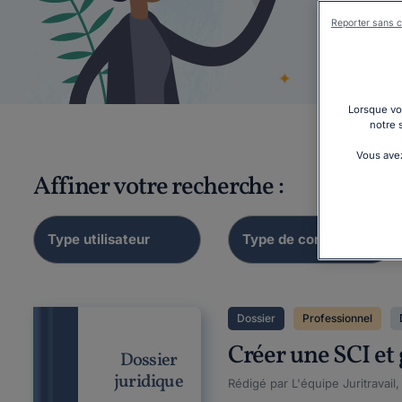
Reporter sans c
Lorsque vou
notre 
Vous avez
Affiner votre recherche :
Dossier
Professionnel
Créer une SCI et
Dossier
juridique
Rédigé par L'équipe Juritravail,