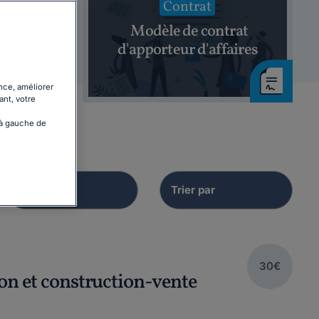
Contrat
DA
Modèle de contrat
d'apporteur d'affaires
nce, améliorer
ant, votre
 à gauche de
30€
ion et construction-vente