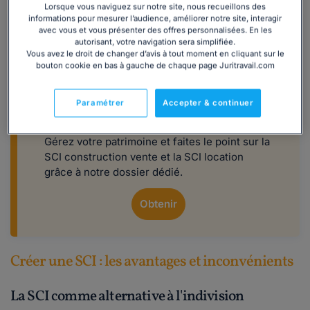
Lorsque vous naviguez sur notre site, nous recueillons des
informations pour mesurer l’audience, améliorer notre site, interagir
avec vous et vous présenter des offres personnalisées. En les
autorisant, votre navigation sera simplifiée.
Vous avez le droit de changer d’avis à tout moment en cliquant sur le
bouton cookie en bas à gauche de chaque page Juritravail.com
Téléchargez notre guide complet sur la
Paramétrer
Accepter & continuer
SCI
Gérez votre patrimoine et faites le point sur la
SCI construction vente et la SCI location
grâce à notre dossier dédié.
Obtenir
Créer une SCI : les avantages et inconvénients
La SCI comme alternative à l'indivision