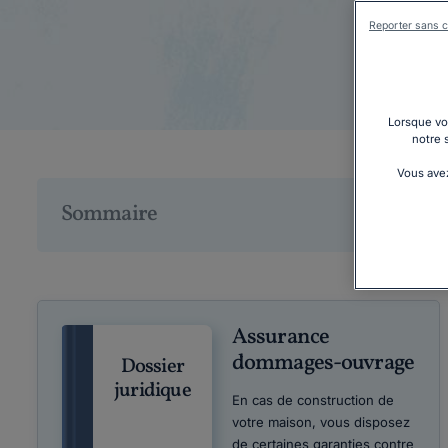
Reporter sans c
A
Lorsque vou
notre 
Vous avez
Sommaire
Assurance
dommages-ouvrage
Dossier
juridique
En cas de construction de
votre maison, vous disposez
de certaines garanties contre