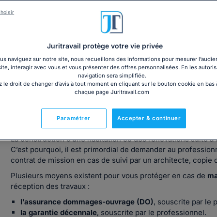
hoisir
ctiver la garantie décennale et l'assurance dommages-ouvra
Juritravail protège votre vie privée
s naviguez sur notre site, nous recueillons des informations pour mesurer l’audie
site, interagir avec vous et vous présenter des offres personnalisées. En les autoris
navigation sera simplifiée.
 le droit de changer d’avis à tout moment en cliquant sur le bouton cookie en bas
chaque page Juritravail.com
Quelles sont les différentes garanties 
décennale et autres protections) ?
Paramétrer
Accepter & continuer
La construction d’une habitation ou des rénovations suite à
C’est pourquoi, il est primordial de demander au profession
contrat de mission en cas de suivi par un architecte, copie 
Plusieurs moyens existent pour vous protéger en cas de
ma
réception des travaux :
l’assurance dommages-ouvrage (DO)
, souscrite par le p
la garantie décennale
, souscrite par le professionnel.