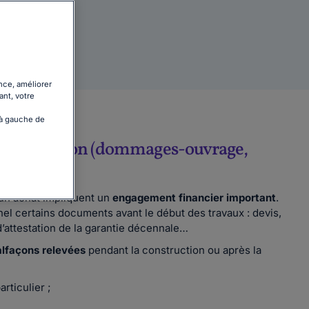
ges
nce, améliorer
ant, votre
 à gauche de
de construction (dommages-ouvrage,
 un achat impliquent un
engagement financier important
.
nel certains documents avant le début des travaux : devis,
d’attestation de la garantie décennale…
lfaçons relevées
pendant la construction ou après la
articulier ;