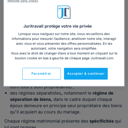
Reporter sans choisir
qui est propriétaire du bien construit ?
Régimes matrimoniaux : bref rappel
Juritravail protège votre vie privée
Pour mémoire,
divers régimes matrimoniaux coexistent
Lorsque vous naviguez sur notre site, nous recueillons des
en droit français. Ces régimes sont destinés à régir les
informations pour mesurer l’audience, améliorer notre site, interagir
relations existant entre les époux durant le mariage, et à
avec vous et vous présenter des offres personnalisées. En les
autorisant, votre navigation sera simplifiée.
déterminer le sort des biens qu'ils possédaient avant le
Vous avez le droit de changer d’avis à tout moment en cliquant sur le
mariage, et qu'ils acquièrent pendant celui-ci.
bouton cookie en bas à gauche de chaque page Juritravail.com
Il existe :
des
régimes de communautés
(qui prévoient la
Paramétrer
Accepter & continuer
création d'une masse de biens communs aux époux,
dont tous 2 sont propriétaires) ;
des régimes séparatistes
,
notamment le
régime de
séparation de biens,
dans le cadre duquel chaque
époux demeure en principe seul propriétaire des biens
qu'il acquiert au cours du mariage.
Chaque régime matrimonial présente des
spécificités
qui
lui sont propres.