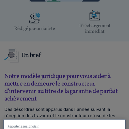
Téléchargement
Rédigé par un juriste
immédiat
En bref
Notre modèle juridique pour vous aider à
mettre en demeure le constructeur
d'intervenir au titre de la garantie de parfait
achèvement
Des désordres sont apparus dans l'année suivant la
réception des travaux et le constructeur refuse de les
réparer. Vous voulez l’y contraindre formellement.
Reporter sans choisir