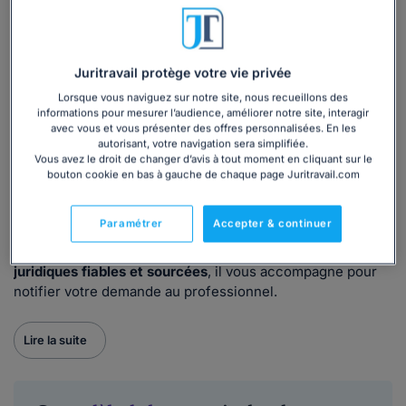
Vous avez pris la décision de contester ce refus par une
mise en demeure motivée.
💡 Pour vous accompagner dans cette démarche,
Juritravail protège votre vie privée
Juritravail vous propose un modèle de lettre de mise en
demeure qui vous permettra de formaliser votre demande
Lorsque vous naviguez sur notre site, nous recueillons des
informations pour mesurer l’audience, améliorer notre site, interagir
de manière claire et conforme à la réglementation.
avec vous et vous présenter des offres personnalisées. En les
autorisant, votre navigation sera simplifiée.
Quand utiliser notre modèle de lettre ?
Vous avez le droit de changer d’avis à tout moment en cliquant sur le
bouton cookie en bas à gauche de chaque page Juritravail.com
Notre modèle de lettre est à utiliser dès lors que vous
avez pris votre décision de mettre en demeure le
Paramétrer
Accepter & continuer
constructeur d'intervenir au titre de la garantie de parfait
achèvement. Enrichi d'
exemples
et d'
explications
juridiques fiables et sourcées
, il vous accompagne pour
notifier votre demande au professionnel.
Lire la suite