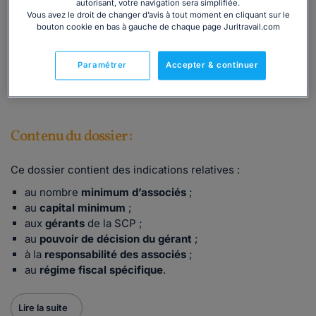
autorisant, votre navigation sera simplifiée.
réponses. Quel est l’objet de la SCP ? Quel est le nombre
Vous avez le droit de changer d’avis à tout moment en cliquant sur le
d'associés requis ? Faut-il un capital minimum ? Qui peut
bouton cookie en bas à gauche de chaque page Juritravail.com
être gérant d’une SCP ? Quelle est la responsabilité du
gérant ? Existe-t-il un régime fiscal spécifique ?
Paramétrer
Accepter & continuer
Nous répondons à vos questions.
Contenu du dossier :
Ce dossier contient des indications relatives :
au nombre
minimum d’associés
;
au
capital minimum
;
aux
gérants
de la SCP ;
au
pouvoir de décision du gérant
;
à la
responsabilité des associés
;
au
régime fiscal spécifique
.
Lire la suite