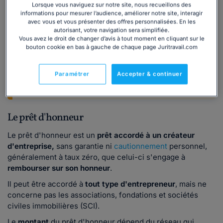
Lorsque vous naviguez sur notre site, nous recueillons des
aides auxquelles vous avez droit ainsi que les
informations pour mesurer l’audience, améliorer notre site, interagir
démarches pour en bénéficier.
avec vous et vous présenter des offres personnalisées. En les
autorisant, votre navigation sera simplifiée.
Vous avez le droit de changer d’avis à tout moment en cliquant sur le
Inclus : 50 questions/réponses, 2 modèles de
bouton cookie en bas à gauche de chaque page Juritravail.com
lettres et 2 fiches explicatives.
Paramétrer
Accepter & continuer
Notre dossier sur les aides
Le prêt d'honneur
Le prêt d'honneur est un
prêt accordé à un créateur
d'entreprise,
sans garantie ni
cautionnement
personnel,
généralement à taux zéro, que celui-ci s'engage à
rembourser sur son honneur
.
Il peut être accordé à
tout type d'entrepreneur
, mais ne
concerne pas les associations, fondations et sociétés
civiles immobilières (SCI).
Le
montant
du prêt d'honneur dépend du réseau qui