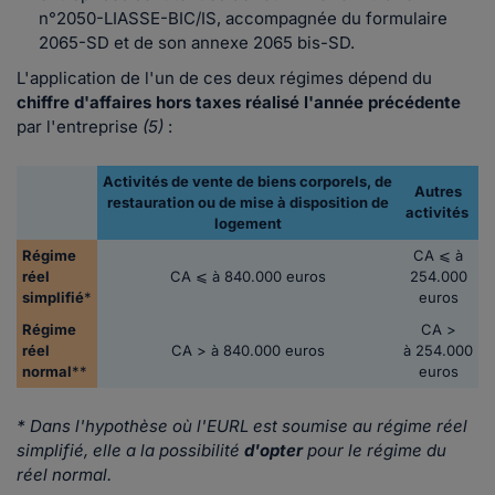
n°2050-LIASSE-BIC/IS, accompagnée du formulaire
2065-SD et de son annexe 2065 bis-SD.
L'application de l'un de ces deux régimes dépend du
chiffre d'affaires hors taxes
réalisé l'année précédente
par l'entreprise
(5)
:
Activités de vente de biens corporels, de
Autres
restauration ou de mise à disposition de
activités
logement
Régime
CA ⩽ à
réel
CA ⩽ à 840.000 euros
254.000
simplifié
*
euros
Régime
CA >
réel
CA > à 840.000 euros
à 254.000
normal
**
euros
* Dans l'hypothèse où l'EURL est soumise au régime réel
simplifié, elle a la possibilité
d'opter
pour le régime du
réel normal.