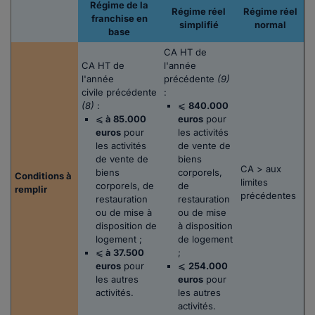
Régime de la
Régime réel
Régime réel
franchise en
simplifié
normal
base
CA HT de
CA HT de
l'année
l'année
précédente
(9)
civile précédente
:
(8)
:
⩽
840.000
⩽
à 85.000
euros
pour
euros
pour
les activités
les activités
de vente de
de vente de
biens
CA > aux
biens
corporels,
Conditions à
limites
corporels, de
de
remplir
précédentes
restauration
restauration
ou de mise à
ou de mise
disposition de
à disposition
logement ;
de logement
⩽
à 37.500
;
euros
pour
⩽
254.000
les autres
euros
pour
activités.
les autres
activités.