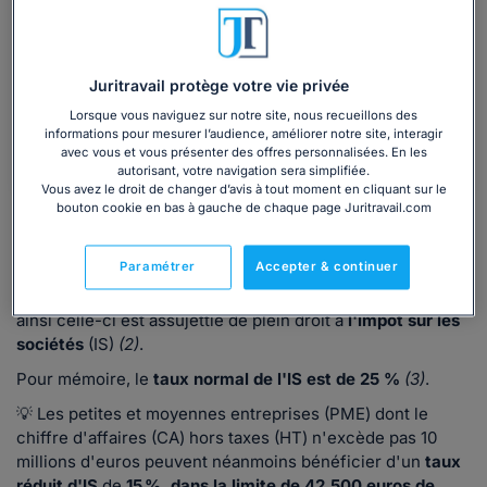
obligations déclaratives...
Inclus : 40 questions/réponses, 1 fiche
Juritravail protège votre vie privée
explicative et 8 formulaires Cerfa.
Lorsque vous naviguez sur notre site, nous recueillons des
informations pour mesurer l’audience, améliorer notre site, interagir
Découvrir
avec vous et vous présenter des offres personnalisées. En les
autorisant, votre navigation sera simplifiée.
Vous avez le droit de changer d’avis à tout moment en cliquant sur le
bouton cookie en bas à gauche de chaque page Juritravail.com
Le cas de l'associé unique personne morale : IS
systématique, sans option pour l'IR
Paramétrer
Accepter & continuer
Si l'associé unique de l'EURL est une
personne morale
,
ainsi celle-ci est assujettie de plein droit à
l'impôt sur les
sociétés
(IS)
(2)
.
Pour mémoire, le
taux normal de l'IS est de 25 %
(3)
.
💡 Les petites et moyennes entreprises (PME) dont le
chiffre d'affaires (CA) hors taxes (HT) n'excède pas 10
millions d'euros peuvent néanmoins bénéficier d'un
taux
réduit d'IS
de
15 %, dans la limite de 42.500 euros de