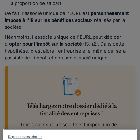
à proportion de sa part.
De fait, l'associé unique de l'EURL est
personnellement
imposé à l'IR sur les bénéfices sociaux
réalisés par la
société.
Néanmoins, l'associé unique de l'EURL peut décider
d'
opter pour l'impôt sur la société
(IS)
(2)
. Dans cette
hypothèse, c'est alors l'entreprise elle-même qui sera
passible de l'impôt, et non son associé unique.
Téléchargez notre dossier dédié à la
fiscalité des entreprises !
Tout savoir sur la fiscalité et l'imposition de
votre entreprise ! Impôt sur le revenu, impôt
Reporter sans choisir
sur les sociétés, régimes d'imposition,