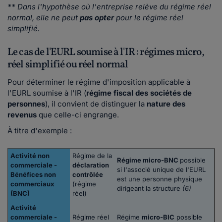
** Dans l'hypothèse où l'entreprise relève du régime réel
normal, elle ne peut
pas opter
pour le régime réel
simplifié.
Le cas de l'EURL soumise à l'IR : régimes micro,
réel simplifié ou réel normal
Pour déterminer le régime d'imposition applicable à
l'EURL soumise à l'IR (
régime fiscal des sociétés de
personnes
), il convient de distinguer la
nature des
revenus
que celle-ci engrange.
À titre d'exemple :
Activité non
Régime de la
Régime micro-BNC
possible
commerciale -
déclaration
si l'associé unique de l'EURL
Bénéfices non
contrôlée
est une personne physique
commerciaux
(régime
dirigeant la structure
(6)
(BNC)
réel)
Activité
commerciale -
Régime réel
Régime
micro-BIC
possible