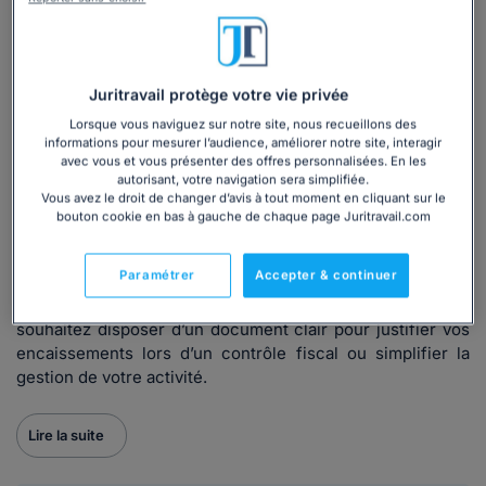
chronologique et claire.
En revanche, sans outil adapté, le suivi ne devient complet
qu’au moment des déclarations ou contrôles.
Le livre-journal des recettes permet d’enregistrer toutes
Juritravail protège votre vie privée
les recettes encaissées (date, nature, montant, client si
Lorsque vous naviguez sur notre site, nous recueillons des
possible). Il est obligatoire et facilite le suivi de votre
informations pour mesurer l’audience, améliorer notre site, interagir
activité ainsi que le respect de vos obligations fiscales.
avec vous et vous présenter des offres personnalisées. En les
autorisant, votre navigation sera simplifiée.
Vous avez le droit de changer d’avis à tout moment en cliquant sur le
Dans quel cas utiliser notre modèle de livre-
bouton cookie en bas à gauche de chaque page Juritravail.com
journal ?
Paramétrer
Accepter & continuer
Vous créez ou gérez une micro-entreprise et devez suivre
vos recettes de manière régulière et conforme. Vous
souhaitez disposer d’un document clair pour justifier vos
encaissements lors d’un contrôle fiscal ou simplifier la
gestion de votre activité.
Lire la suite