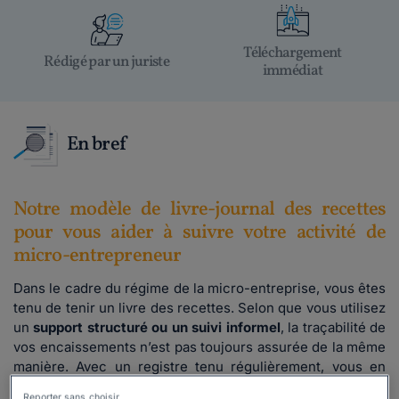
Téléchargement
Rédigé par un juriste
immédiat
En bref
Notre modèle de livre-journal des recettes
pour vous aider à suivre votre activité de
micro-entrepreneur
Dans le cadre du régime de la micro-entreprise, vous êtes
tenu de tenir un livre des recettes. Selon que vous utilisez
un
support structuré ou un suivi informel
, la traçabilité de
vos encaissements n’est pas toujours assurée de la même
manière. Avec un registre tenu régulièrement, vous en
prenez connaissance au fil de votre activité, de façon
Reporter sans choisir