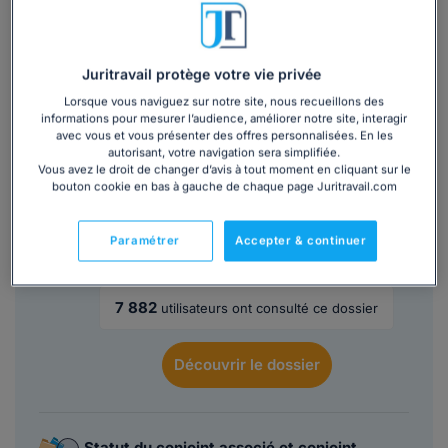
conséquences sur les biens communs des dettes
contractées au titre de votre activité indépendante.
Juritravail protège votre vie privée
Lire la suite
Lorsque vous naviguez sur notre site, nous recueillons des
informations pour mesurer l’audience, améliorer notre site, interagir
avec vous et vous présenter des offres personnalisées. En les
autorisant, votre navigation sera simplifiée.
Ce
modèle de lettre
est inclus dans
Vous avez le droit de changer d’avis à tout moment en cliquant sur le
plusieurs dossiers :
bouton cookie en bas à gauche de chaque page Juritravail.com
Créer une EURL : procédure, démarches,
Paramétrer
Accepter & continuer
avantages et inconvénients...
7 882
utilisateurs ont consulté ce dossier
Découvrir
le dossier
Statut du conjoint associé et conjoint