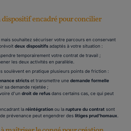
 dispositif encadré pour concilier
, mais souhaitez sécuriser votre parcours en conservant
 prévoit
deux dispositifs
adaptés à votre situation :
spendre temporairement votre contrat de travail ;
 mener les deux activités en parallèle.
ils soulèvent en pratique plusieurs points de friction :
enance stricts
et transmettre une
demande formelle
oir sa demande rejetée ;
 voire d'un
droit de refus
dans certains cas, ce qui peut
 encadrant la
réintégration
ou la
rupture du contrat
sont
 de prévenance peut engendrer des
litiges prud'homaux
.
 à maîtriser le congé pour création