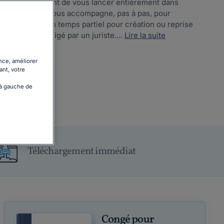
eprise, mais avant de vous lancer entièrement dans
l ? Ce dossier vous accompagne, pas à pas, pour
n congé ou d’un temps partiel pour création ou reprise
r complet rédigé par un juriste....
Lire la suite
nce, améliorer
ant, votre
 à gauche de
Téléchargement immédiat
Congé pour