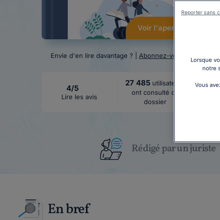
Reporter sans c
Voir l'aperçu
Envie d'en lire davantage ? |
Abonnez-vous
Lorsque vou
notre 
27 485
utilisateurs
Vous avez
4/5
ont consulté ce
Lire les avis
dossier
Rédigé par un juriste
En bref