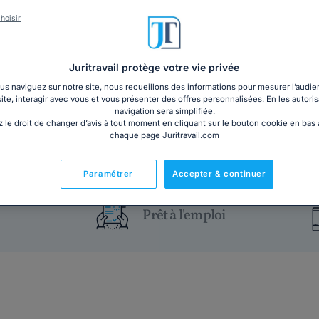
Vous avez un projet de création ou de reprise d’entr
l’aventure, vous souhaitez garder votre emploi actue
hoisir
respecter les formalités nécessaires au bénéfice d’u
d’une entreprise. Obtenez dès maintenant notre dossie
Juritravail protège votre vie privée
s naviguez sur notre site, nous recueillons des informations pour mesurer l’audie
10€ HT
Ajouter au panier
site, interagir avec vous et vous présenter des offres personnalisées. En les autoris
navigation sera simplifiée.
 le droit de changer d’avis à tout moment en cliquant sur le bouton cookie en bas
chaque page Juritravail.com
Paramétrer
Accepter & continuer
Prêt à l'emploi