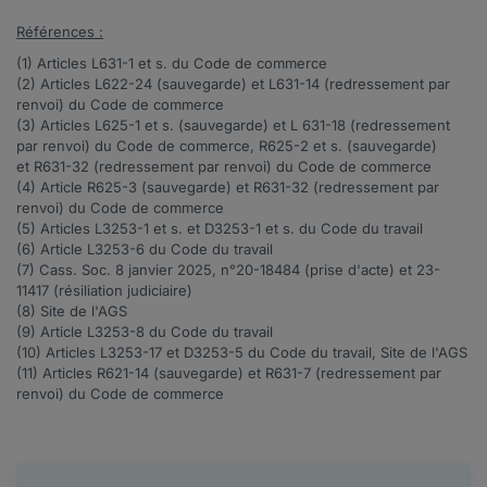
Références :
(1) Articles
L631-1 et s.
du Code de commerce
(2) Articles
L622-24
(sauvegarde) et
L631-14
(redressement par
renvoi) du Code de commerce
(3) Articles
L625-1 et s.
(sauvegarde) et
L 631-18
(redressement
par renvoi) du Code de commerce,
R625-2 et s.
(sauvegarde)
et
R631-32
(redressement par renvoi) du Code de commerce
(4) Article
R625-3
(sauvegarde) et
R631-32
(redressement par
renvoi) du Code de commerce
(5) Articles
L3253-1
et s. et
D3253-1
et s. du Code du travail
(6) Article
L3253-6
du Code du travail
(7) Cass. Soc. 8 janvier 2025,
n°20-18484
(prise d'acte) et
23-
11417
(résiliation judiciaire)
(8) Site de l'
AGS
(9) Article
L3253-8
du Code du travail
(10) Articles
L3253-17
et
D3253-5
du Code du travail, Site de l'
AGS
(11) Articles
R621-14
(sauvegarde) et
R631-7
(redressement par
renvoi) du Code de commerce