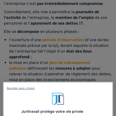
l'entreprise n'est
pas irrémédiablement compromise
.
Concrètement, elle vise à permettre la
poursuite de
l'activité
de l'entreprise, le
maintien de l'emploi
de son
personnel et l'
apurement de ses dettes
(1)
.
Elle se
décompose
en plusieurs phases :
l'ouverture d'une
période d'observation
(d'une durée
maximale prévue par la loi), durant laquelle la situation
de l'entreprise fait l'objet d'un
état des lieux
approfondi
;
la mise en place d'un
plan de redressement
judiciaire
définissant les
mesures à adopter
pour
relever la situation (calendrier de règlement des dettes,
mise en place des licenciements économiques
éventuels, etc.).
Reporter sans choisir
Entre autres conséquences, l'ouverture d'une procédure
de redressement judiciaire donne lieu à la
désignation
des
organes de la procédure, parmi lesquels figure le
mandataire judiciaire
, dont l'une des missions est de
Juritravail protège votre vie privée