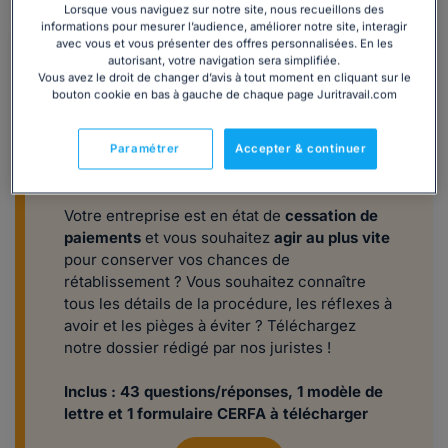
s'assurer du versement de leurs salaires aux salariés.
Lorsque vous naviguez sur notre site, nous recueillons des
informations pour mesurer l’audience, améliorer notre site, interagir
avec vous et vous présenter des offres personnalisées. En les
autorisant, votre navigation sera simplifiée.
Vous avez le droit de changer d’avis à tout moment en cliquant sur le
bouton cookie en bas à gauche de chaque page Juritravail.com
Paramétrer
Accepter & continuer
Comprendre les procédures collectives
pour réagir efficacement
Votre entreprise est en état de
cessation de
paiements
et vous souhaitez
agir au plus vite
pour conserver vos chances de
rétablissement ? Vous souhaitez connaître
tous les détails de la procédure, les réflexes à
avoir et les pièges à éviter ? ​​​​​​Téléchargez
notre dossier rédigé par nos juristes !
Inclus : 43 questions/réponses, 1 modèle de
lettre et 1 formulaire CERFA à télécharger