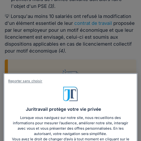
l'objet d'un PSE
(3)
.
💡 Lorsqu'au moins 10 salariés ont refusé la modification
d'un élément essentiel de leur
contrat de travail
proposée
par leur employeur pour un motif économique et que leur
licenciement est envisagé, celui-ci est soumis aux
dispositions applicables en cas de licenciement collectif
pour motif économique
(4)
.
Reporter sans choisir
Savoir mettre en place un PSE grâce à
notre dossier
Juritravail protège votre vie privée
Découvrez, grâce à notre dossier complet,
Lorsque vous naviguez sur notre site, nous recueillons des
informations pour mesurer l’audience, améliorer notre site, interagir
tout ce qu'il faut savoir sur le plan de
avec vous et vous présenter des offres personnalisées. En les
sauvegarde de l'emploi (procédure, étapes de
autorisant, votre navigation sera simplifiée.
mise en place, etc.).
Vous avez le droit de changer d’avis à tout moment en cliquant sur le