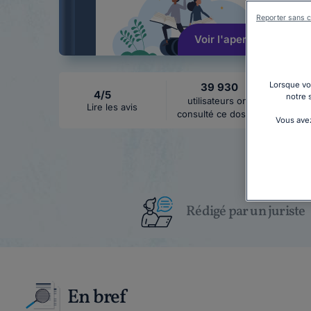
Reporter sans c
Voir l'aperçu
Lorsque vou
39 930
4/5
notre 
utilisateurs ont
Lire les avis
consulté ce dossier
Vous avez
Rédigé par un juriste
En bref