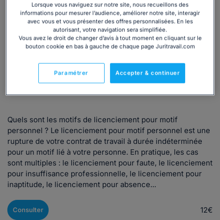
Lorsque vous naviguez sur notre site, nous recueillons des
Dossier
Particulier
Droit du travail
informations pour mesurer l’audience, améliorer notre site, interagir
avec vous et vous présenter des offres personnalisées. En les
Licenciement économique ou personnel
Licenciement
autorisant, votre navigation sera simplifiée.
Vous avez le droit de changer d’avis à tout moment en cliquant sur le
Rupture du contrat de travail
bouton cookie en bas à gauche de chaque page Juritravail.com
Comprendre le licenciement pour motif
personnel : causes, procédures, recours
Paramétrer
Accepter & continuer
Rédigé par Yoan El Hadjjam, mis à jour le 23/07/2026
Quels sont les motifs de licenciement pour motif
personnel ? Le licenciement pour motif personnel est une
rupture de votre contrat de travail à durée indéterminée
pour un motif lié à votre personne. En pratique, les cas
sont multiples : le licenciement pour faute, le licenciement
pour insuffisance professionnelle, le licenciement pour
inaptitude, le licenciement pour absence...
12€
Consulter