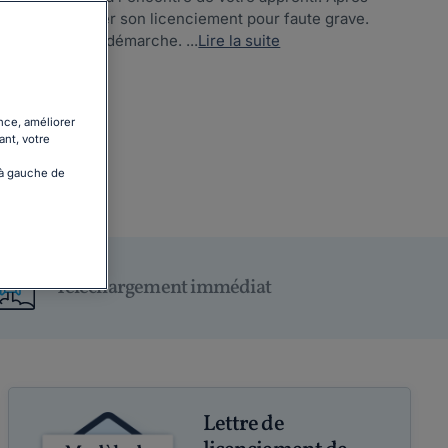
ez de lui notifier son licenciement pour faute grave.
gne dans cette démarche. ...
Lire la suite
nce, améliorer
ant, votre
 à gauche de
Téléchargement immédiat
Lettre de