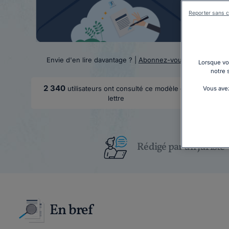
Reporter sans c
Envie d'en lire davantage ? |
Abonnez-vous
Lorsque vou
notre 
2 340
utilisateurs ont consulté ce modèle de
Vous avez
lettre
Rédigé par un juriste
En bref