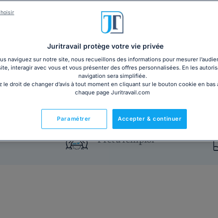
l'avoir convoqué à un entretien préalable, vous décid
hoisir
Notre modèle de lettre prêt à l'emploi vous accompa
Juritravail protège votre vie privée
4€ HT
Ajouter au panier
s naviguez sur notre site, nous recueillons des informations pour mesurer l’audie
site, interagir avec vous et vous présenter des offres personnalisées. En les autoris
navigation sera simplifiée.
 le droit de changer d’avis à tout moment en cliquant sur le bouton cookie en bas
chaque page Juritravail.com
Paramétrer
Accepter & continuer
Prêt à l'emploi