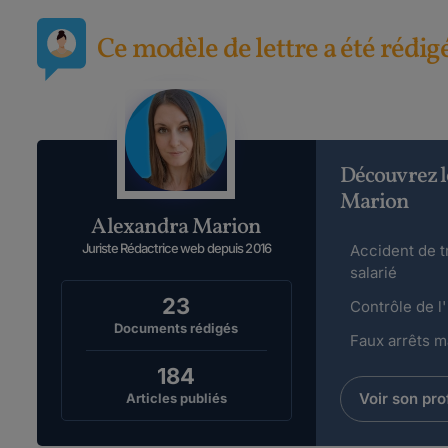
Ce modèle de lettre a été rédig
Découvrez l
Marion
Alexandra Marion
Juriste Rédactrice web depuis 2016
Accident de tr
salarié
23
Contrôle de l'
Documents rédigés
Faux arrêts ma
184
Voir son prof
Articles publiés