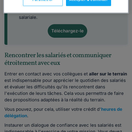
conditions de travail des salariés. Il évoque
également les questions liées à l'égalité
salariale.
Téléchargez-le
Rencontrer les salariés et communiquer
étroitement avec eux
Entrer en contact avec vos collègues et
aller sur le terrain
est indispensable pour apprécier le quotidien des salariés
et évaluer les difficultés qu'ils rencontrent dans
l'exécution de leurs tâches. Cela vous permettra de faire
des propositions adaptées à la réalité du terrain.
Vous pouvez, pour cela, utiliser votre crédit d'
heures de
délégation
.
Instaurer un dialogue de confiance avec les salariés est
indispensable à l'exercice de votre mission. Vous devez