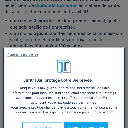
bénéficient de
droits à la formation
en matière de santé,
de sécurité et de conditions de travail
(4)
:
d'au moins
3 jours
lors de leur premier mandat, quelle
que soit la taille de l'entreprise ;
d'au moins
5 jours
pour les membres de la commission
santé, sécurité et conditions de travail dans les
entreprises d'au moins 300 salariés.
Reporter sans choisir
Juritravail protège votre vie privée
Lorsque vous naviguez sur notre site, nous recueillons des
Découvrez notre dossier sur le rôle du
informations pour mesurer l’audience, améliorer notre site, interagir
CSE en matière de santé et sécurité
avec vous et vous présenter des offres personnalisées. En les
autorisant, votre navigation sera simplifiée.
Ce dossier contient les éléments dont vous
Vous avez le droit de changer d’avis à tout moment en cliquant sur le
bouton cookie en bas à gauche de chaque page Juritravail.com
avez besoin pour connaître à la fois le rôle,
les missions et les pouvoirs du CSE
concernant la santé, la sécurité et les
Paramétrer
Accepter & continuer