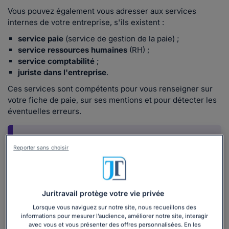
Vous pouvez également vous adresser aux services
internes de votre entreprise, s'ils existent :
service paie
(service de gestion de la paie) ;
service ressources humaines
(RH) ;
service comptabilité
;
juriste dans l'entreprise
.
Ces services sont compétents pour vous renseigner sur
votre fiche de paie, sur ses mentions et pour détecter les
éventuelles erreurs.
Reporter sans choisir
Salaire de base et variable : comment
Juritravail protège votre vie privée
est-il calculé ?
Lorsque vous naviguez sur notre site, nous recueillons des
informations pour mesurer l’audience, améliorer notre site, interagir
Notre dossier vous aide à comprendre le
avec vous et vous présenter des offres personnalisées. En les