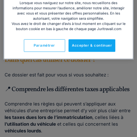
Lorsque vous naviguez sur notre site, nous recueillons des
entreprise peut bénéficier d’un
régime d’exonération
ou
informations pour mesurer l’audience, améliorer notre site, interagir
d’un
tarif réduit
.
avec vous et vous présenter des offres personnalisées. En les
autorisant, votre navigation sera simplifiée.
Vous avez le droit de changer d’avis à tout moment en cliquant sur le
Lire la suite
bouton cookie en bas à gauche de chaque page Juritravail.com
Paramétrer
Accepter & continuer
Dans quel cas utiliser ce dossier ?
Ce dossier est fait pour vous si vous souhaitez :
📍 Comprendre les différentes taxes applicables
Comprendre les règles qui peuvent s’appliquer aux
véhicules d’une entreprise permet d’y voir plus clair entre
les taxes dues lors de l’immatriculation
, celles liées à
l’utilisation du véhicule
et celles qui concernent les
véhicules lourds
.