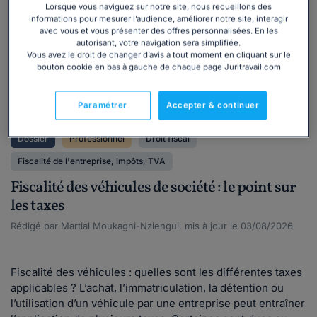
juridique
Lorsque vous naviguez sur notre site, nous recueillons des
informations pour mesurer l’audience, améliorer notre site, interagir
avec vous et vous présenter des offres personnalisées. En les
autorisant, votre navigation sera simplifiée.
Vous avez le droit de changer d’avis à tout moment en cliquant sur le
bouton cookie en bas à gauche de chaque page Juritravail.com
Paramétrer
Accepter & continuer
Dossier
Professionnel
Droit fiscal
Fiscalité de l'entreprise, impôts, TVA
Fiscalité des véhicules de société : le point sur
les taxes
Rédigé par Martial Moukagni-Nziengui, mis à jour le 03/08/2026
Fiscalité des véhicules : quelles sont les différentes taxes
applicables ? L’achat, l’immatriculation, la détention ou
l’utilisation d’un véhicule par une entreprise peut entraîner