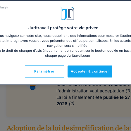
Notre dossier sur les aides pour les entreprises !
hoisir
Juritravail protège votre vie privée
s naviguez sur notre site, nous recueillons des informations pour mesurer l’audie
site, interagir avec vous et vous présenter des offres personnalisées. En les autoris
navigation sera simplifiée.
 le droit de changer d’avis à tout moment en cliquant sur le bouton cookie en bas
Actualité :
chaque page Juritravail.com
Le projet de loi de simplification d
l'Assemblée nationale et le Sénat
à
Paramétrer
Accepter & continuer
Saisi de l'examen du texte, le
Conse
celui visant à étendre et à adapter l
l'administration vaut acceptation
(1)
La loi a finalement été
publiée le 27
2026
(2)
.
Adoption de la loi de simplification de l