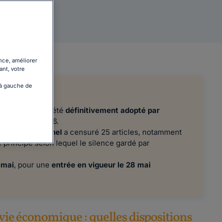
nce, améliorer
ant, votre
 à gauche de
es entreprises a été
définitivement adopté par
 la mi-avril 2026.
il constitutionnel
a censuré 25 articles, notamment
e principe selon lequel le silence gardé par
.
 mai
, pour une
entrée en vigueur le 28 mai
a vie économique : quelles dispositions