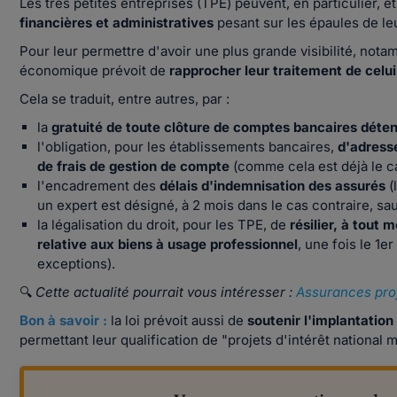
Les très petites entreprises (TPE) peuvent, en particulier, êt
financières et administratives
pesant sur les épaules de le
Pour leur permettre d'avoir une plus grande visibilité, notamm
économique prévoit de
rapprocher leur traitement de celui
Cela se traduit, entre autres, par :
la
gratuité de toute clôture de comptes bancaires déten
l'obligation, pour les établissements bancaires,
d'adresse
de frais de gestion de compte
(comme cela est déjà le ca
l'encadrement des
délais d'indemnisation des assurés
(
un expert est désigné, à 2 mois dans le cas contraire, sauf
la légalisation du droit, pour les TPE, de
résilier, à tout
relative aux biens à usage professionnel
, une fois le 1
exceptions).
🔍
Cette actualité pourrait vous intéresser :
Assurances prof
Bon à savoir :
la loi prévoit aussi de
soutenir l'implantatio
permettant leur qualification de "projets d'intérêt national m