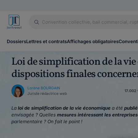
Dossiers
Lettres et contrats
Affichages obligatoires
Conventi
Loi de simplification de la vi
dispositions finales concernen
Lorène BOURGAIN
17.002 
Juriste rédactrice web
La
loi de simplification de la vie économique
a été
publié
envisagée ? Quelles
mesures intéressant les entreprise
parlementaire ? On fait le point !