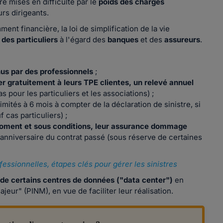
re mises en difficulté par le
poids des charges
urs dirigeants.
ent financière, la loi de simplification de la vie
 des particuliers
à l'égard des
banques
et des
assureurs
.
us par des professionnels
;
r gratuitement à leurs TPE clientes, un relevé annuel
s pour les particuliers et les associations) ;
limités à 6 mois à compter de la déclaration de sinistre, si
 cas particuliers) ;
 moment et sous conditions, leur assurance dommage
er anniversaire du contrat passé (sous réserve de certaines
essionnelles, étapes clés pour gérer les sinistres
n de certains centres de données ("data center")
en
ajeur" (PINM), en vue de faciliter leur réalisation.