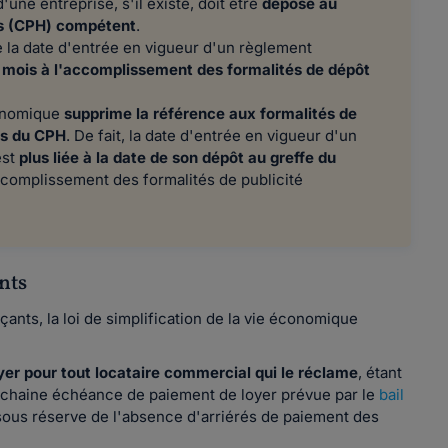
r d'une entreprise, s'il existe, doit être
déposé au
es (CPH) compétent
.
e la date d'entrée en vigueur d'un règlement
 mois à l'accomplissement des formalités de dépôt
conomique
supprime la référence aux formalités de
ès du CPH
. De fait, la date d'entrée en vigueur d'un
est
plus liée à la date de son dépôt au greffe du
accomplissement des formalités de publicité
ants
ants, la loi de simplification de la vie économique
er pour tout locataire commercial qui le réclame
, étant
ochaine échéance de paiement de loyer prévue par le
bail
e sous réserve de l'absence d'arriérés de paiement des