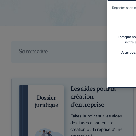
Reporter sans c
Lorsque vou
notre 
Sommaire
Vous avez
Les aides pour la
création
Dossier
d'entreprise
juridique
Faites le point sur les aides
destinées à soutenir la
création ou la reprise d'une