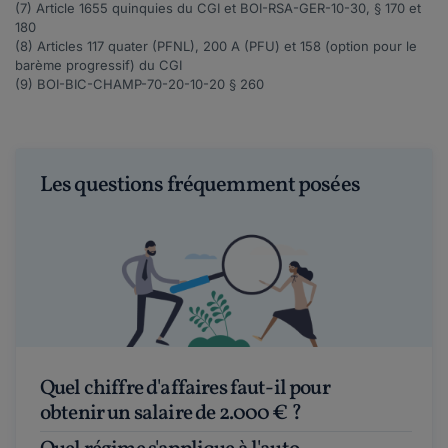
(7) Article
1655 quinquies
du CGI et
BOI-RSA-GER-10-30
, § 170 et
180
(8) Articles
117 quater
(PFNL),
200 A
(PFU) et
158
(option pour le
barème progressif) du CGI
(9)
BOI-BIC-CHAMP-70-20-10-20
§ 260
Les questions fréquemment posées
Quel chiffre d'affaires faut-il pour
obtenir un salaire de 2.000 € ?