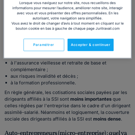
Lorsque vous naviguez sur notre site, nous recueillons des
chômage
, sauf s'il dispose d'un contrat de travail en plus
informations pour mesurer l’audience, améliorer notre site, interagir
de son mandat social (cumul mandat social-contrat de
avec vous et vous présenter des offres personnalisées. En les
travail).
autorisant, votre navigation sera simplifiée.
Vous avez le droit de changer d’avis à tout moment en cliquant sur le
S'il relève de la
SSI
, le dirigeant
s'acquitte lui-même des
bouton cookie en bas à gauche de chaque page Juritravail.com
cotisations sociales
qu'il doit au titre de la protection
sociale relative :
Paramétrer
Accepter & continuer
aux allocations familiales ;
à l'assurance maladie-maternité ;
à l'assurance vieillesse et retraite de base et
complémentaire ;
aux risques invalidité et décès ;
à la formation professionnelle.
En règle générale, les cotisations sociales payées par les
dirigeants affiliés à la SSI sont
moins importantes
que
celles réglées par l'entreprise dans le cadre d'un dirigeant
assimilé-salarié. Néanmoins et logiquement, la couverture
sociale des dirigeants affiliés à la SSI est
moins dense
.
Auto-entrepreneurs (micro-entreprise) : quel va