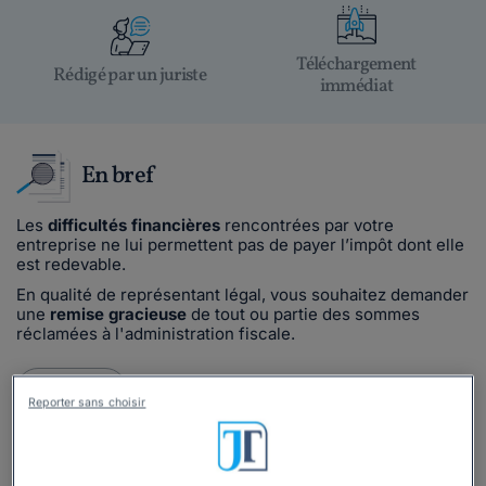
Téléchargement
Rédigé par un juriste
immédiat
En bref
Les
difficultés financières
rencontrées par votre
entreprise ne lui permettent pas de payer l’impôt dont elle
est redevable.
En qualité de représentant légal, vous souhaitez demander
une
remise gracieuse
de tout ou partie des sommes
réclamées à l'administration fiscale.
Lire la suite
Reporter sans choisir
Ce
modèle de lettre
est inclus dans le