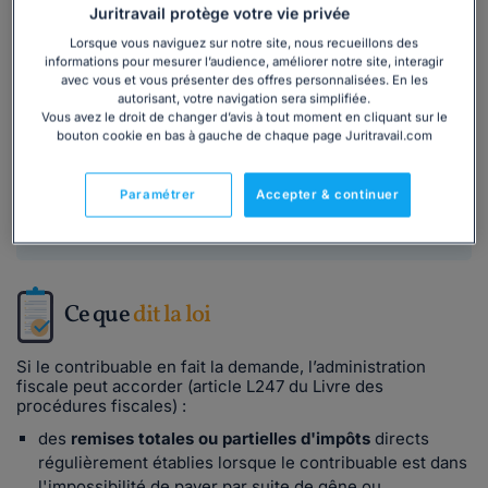
dossier :
Juritravail protège votre vie privée
Lorsque vous naviguez sur notre site, nous recueillons des
informations pour mesurer l’audience, améliorer notre site, interagir
Audit et contrôle fiscal en entreprise :
avec vous et vous présenter des offres personnalisées. En les
comprendre vos droits et obligations
autorisant, votre navigation sera simplifiée.
Vous avez le droit de changer d’avis à tout moment en cliquant sur le
bouton cookie en bas à gauche de chaque page Juritravail.com
32 979
utilisateurs ont consulté ce dossier
Paramétrer
Accepter & continuer
Découvrir
le dossier
Ce que
dit la loi
Si le contribuable en fait la demande, l’administration
fiscale peut accorder (article L247 du Livre des
procédures fiscales) :
des
remises totales ou partielles d'impôts
directs
régulièrement établies lorsque le contribuable est dans
l'impossibilité de payer par suite de gêne ou