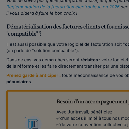
Vous ne savez pas quelle plateforme choisir, et quels para
Réglementation de la facturation électronique en 2026
décr
il vous aidera à faire le bon choix !
Dématérialisation des factures clients et fournisseu
"compatible" ?
Il est aussi possible que votre logiciel de facturation soit "
c
(on parle de "solution compatible").
Dans ce cas, vos démarches seront
réduites
: votre logici
de la réforme et les faire directement transiter par une pla
Prenez garde à anticiper :
toute méconnaissance de vos obl
pécuniaires
.
Besoin d'un accompagnement j
Avec Juritravail, bénéficiez :
✅d'un accès illimité à tous nos mod
✅de votre convention collective à j