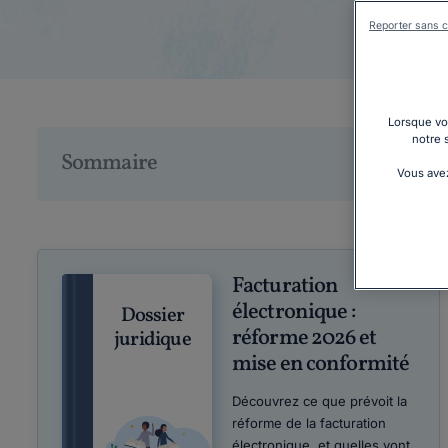
Reporter sans c
Lorsque vou
notre 
Sommaire
Vous avez
Facturation
électronique :
Dossier
réforme 2026 et
juridique
mise en conformité
Découvrez ce que prévoit la
réforme de la facturation
électronique, et quelles vont