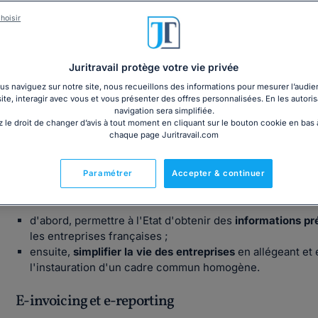
Réglementation de la facturation électronique
hoisir
Juritravail protège votre vie privée
s naviguez sur notre site, nous recueillons des informations pour mesurer l’audie
site, interagir avec vous et vous présenter des offres personnalisées. En les autoris
Qu'est-ce que la réforme de la facturatio
navigation sera simplifiée.
 le droit de changer d’avis à tout moment en cliquant sur le bouton cookie en bas
chaque page Juritravail.com
Pourquoi la facturation électronique devient-elle 
Les objectifs de la loi
Paramétrer
Accepter & continuer
La réforme de la facturation électronique poursuit
2 objecti
d'abord, permettre à l'Etat d'obtenir des
informations pré
les entreprises françaises ;
ensuite,
simplifier la vie des entreprises
en allégeant et 
l'instauration d'un cadre commun homogène.
E-invoicing et e-reporting