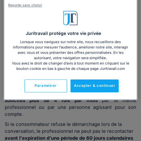
des numéros de téléphone qui commencent par 06 ou
Reporter sans choisir
07
(4)
.
La limitation des périodes d'appel
Juritravail protège votre vie privée
Depuis le
1er mars 2023
, le démarchage téléphonique des
Lorsque vous naviguez sur notre site, nous recueillons des
consommateurs est
limité en semaine
et sur des
plages
informations pour mesurer l’audience, améliorer notre site, interagir
horaires définies
.
avec vous et vous présenter des offres personnalisées. En les
autorisant, votre navigation sera simplifiée.
Les appels sont autorisés uniquement du
lundi au
Vous avez le droit de changer d’avis à tout moment en cliquant sur le
vendredi, de 10 heures à 13 heures et de 14 heures à 20
bouton cookie en bas à gauche de chaque page Juritravail.com
heures
. Il est donc interdit d'appeler le samedi, le
dimanche, mais aussi les jours fériés
(5)
.
Paramétrer
Accepter & continuer
De plus, les consommateurs ne peuvent
pas être
sollicités plus de 4 fois par mois
par le même
professionnel ou par une personne agissant pour son
compte.
Si le consommateur refuse le démarchage lors de la
conversation, le professionnel ne peut pas le recontacter
avant l'expiration d'une période de 60 jours calendaires