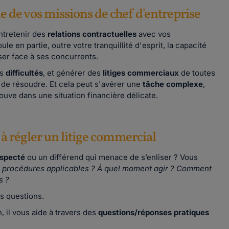
ne de vos missions de chef d'entreprise
entretenir des
relations contractuelles
avec vos
le en partie, outre votre tranquillité d'esprit, la capacité
ser face à ses concurrents.
es
difficultés
, et générer des
litiges
commerciaux
de toutes
 de résoudre. Et cela peut s'avérer une
tâche complexe
,
uve dans une situation financière délicate.
 à régler un litige commercial
especté
ou un différend qui menace de s’enliser ? Vous
es procédures applicables ? À quel moment agir ? Comment
s ?
s questions.
 il vous aide à travers des
questions/réponses pratiques