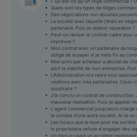
I. Qu'est-ce qu'un litige commercial ? D
Quels sont les types de litiges commer
Des négociations non abouties peuvent-e
La société avec laquelle j’étais en négo
partenaire. Puis-je obtenir réparation ?
Peut-on réviser le contrat-cadre pour
imprévue ?
Mon contrat avec un partenaire de longu
obligé de la payer si je mets fin au cont
Mon principal acheteur a décidé de chan
péril la viabilité de mon entreprise. Pui
L’Administration m’a retiré mon autorisa
relations avec mes partenaires. Ceux-
soustraire ?
J’ai conclu un contrat de construction. J
mauvaise réalisation. Puis-je appeler m
L'agent commercial jusqu’alors chargé
le compte d’une autre société. Ai-je un
Les locaux que je loue pour ma société v
le propriétaire refuse d'engager des rép
Un tiers a causé un accident impliquan