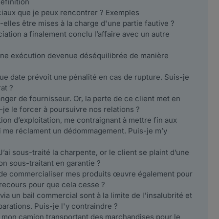
éfinition
ciaux que je peux rencontrer ? Exemples
lles être mises à la charge d'une partie fautive ?
ciation a finalement conclu l’affaire avec un autre
 une exécution devenue déséquilibrée de manière
e date prévoit une pénalité en cas de rupture. Suis-je
rat ?
ger de fournisseur. Or, la perte de ce client met en
s-je le forcer à poursuivre nos relations ?
tion d’exploitation, me contraignant à mettre fin aux
ci me réclament un dédommagement. Puis-je m’y
’ai sous-traité la charpente, or le client se plaint d’une
on sous-traitant en garantie ?
 de commercialiser mes produits œuvre également pour
 recours pour que cela cesse ?
ia un bail commercial sont à la limite de l'insalubrité et
arations. Puis-je l'y contraindre ?
t mon camion transportant des marchandises pour le