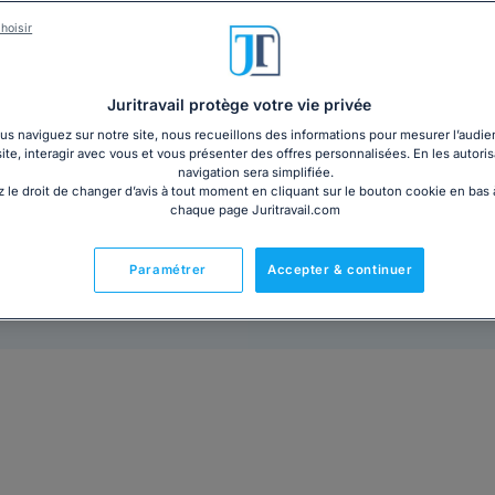
Les litiges commerciaux : un véritable casse-tête po
les choses ne se passent pas comme prévu ? Ne laisse
hoisir
votre croissance. Découvrez comment vous pouvez rés
la suite
Juritravail protège votre vie privée
s naviguez sur notre site, nous recueillons des informations pour mesurer l’audie
25€ HT
Ajouter au panier
site, interagir avec vous et vous présenter des offres personnalisées. En les autoris
navigation sera simplifiée.
 le droit de changer d’avis à tout moment en cliquant sur le bouton cookie en bas
chaque page Juritravail.com
Paramétrer
Accepter & continuer
Prêt à l'emploi