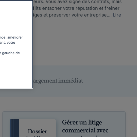
ur les entrepreneurs. Vous avez signé des contrats, mais
z pas les conflits entacher votre réputation et freiner
oudre vos litiges et préserver votre entreprise....
Lire
nce, améliorer
ant, votre
 à gauche de
Téléchargement immédiat
Gérer un litige
commercial avec
Dossier