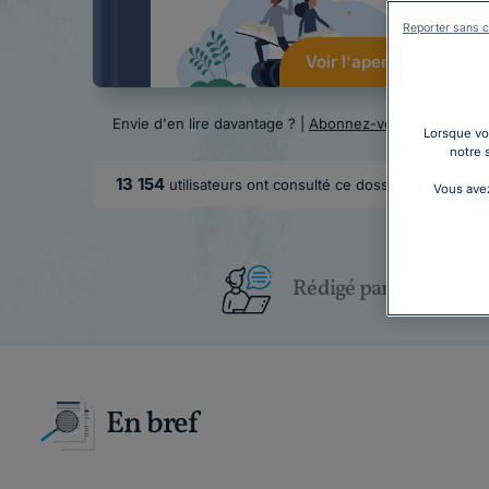
Reporter sans c
Voir l'aperçu
Envie d'en lire davantage ? |
Abonnez-vous
Lorsque vou
notre 
13 154
utilisateurs ont consulté ce dossier
Vous avez
Rédigé par un juriste
En bref