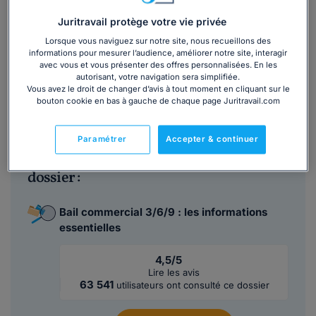
demeure d’agir
.
Juritravail protège votre vie privée
Notre
modèle de lettre de mise en demeure du bailleur
Lorsque vous naviguez sur notre site, nous recueillons des
commercial
, rédigé par nos juristes, vous permettra
informations pour mesurer l’audience, améliorer notre site, interagir
d'engager une démarche efficace et sécurisée.
avec vous et vous présenter des offres personnalisées. En les
autorisant, votre navigation sera simplifiée.
Vous avez le droit de changer d’avis à tout moment en cliquant sur le
bouton cookie en bas à gauche de chaque page Juritravail.com
Lire la suite
Paramétrer
Accepter & continuer
Ce
modèle de lettre
est inclus dans le
dossier :
Bail commercial 3/6/9 : les informations
essentielles
4,5/5
Lire les avis
63 541
utilisateurs ont consulté ce dossier