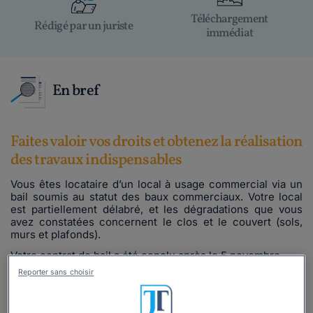
Téléchargement
Rédigé par un juriste
immédiat
En bref
Faites valoir vos droits et obtenez la réalisation
des travaux indispensables
Vous êtes locataire d’un local à usage commercial via un
bail soumis au statut des baux commerciaux. Votre local
est partiellement délabré, et les dégradations que vous
avez constatées concernent le clos et le couvert (sols,
murs et plafonds).
Votre contrat de bail a été conclu après le 5 novembre
2014.
Reporter sans choisir
Malgré vos précédentes demandes, votre bailleur n’a
toujours pas réagi. Vous avez décidé de le
mettre en