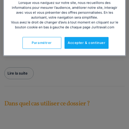
(DSN) ;
Lorsque vous naviguez sur notre site, nous recueillons des
les formulaires utiles pour l'
embauche d'un salarié
informations pour mesurer l’audience, améliorer notre site, interagir
avec vous et vous présenter des offres personnalisées. En les
étranger
;
autorisant, votre navigation sera simplifiée.
le
Titre Emploi-Service entreprise
(entreprises
Vous avez le droit de changer d’avis à tout moment en cliquant sur le
concernées, avantage).
bouton cookie en bas à gauche de chaque page Juritravail.com
Retrouvez également des fiches express récapitulatives
et informatives, les Cerfa utiles et des questions-
Paramétrer
Accepter & continuer
réponses pour vous guider dans vos démarches.
Lire la suite
Dans quel cas utiliser ce dossier ?