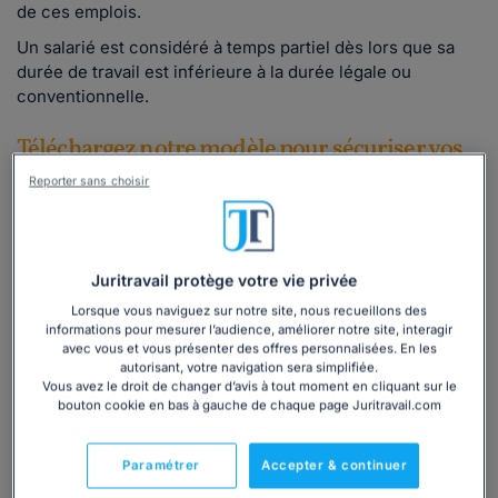
de ces emplois.
Un salarié est considéré à temps partiel dès lors que sa
durée de travail est inférieure à la durée légale ou
conventionnelle.
Téléchargez notre modèle pour sécuriser vos
embauches temporaires
Reporter sans choisir
Notre modèle présente plusieurs avantages :
rédigé par un de nos juristes
prêt à l'emploi et facile à compléter
Juritravail protège votre vie privée
téléchargement immédiat
Lorsque vous naviguez sur notre site, nous recueillons des
éviter les erreurs juridiques
informations pour mesurer l’audience, améliorer notre site, interagir
avec vous et vous présenter des offres personnalisées. En les
autorisant, votre navigation sera simplifiée.
Lire la suite
Vous avez le droit de changer d’avis à tout moment en cliquant sur le
bouton cookie en bas à gauche de chaque page Juritravail.com
Paramétrer
Accepter & continuer
Ce
modèle de contrat
est inclus dans