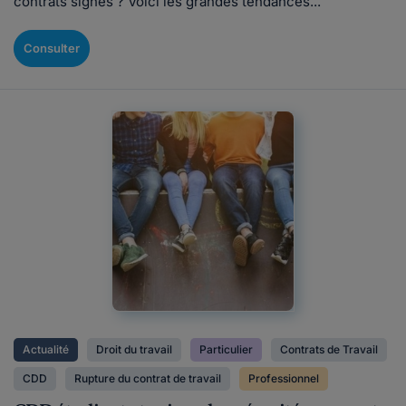
contrats signés ? Voici les grandes tendances...
Consulter
Actualité
Droit du travail
Particulier
Contrats de Travail
CDD
Rupture du contrat de travail
Professionnel