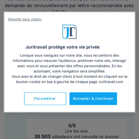
demande de renouvellement par lettre recommandée avec
accusé de réception (LRAR) ou lettre remise en main
propre contre décharge, dans un délai raisonnable avant la
Reporter sans choisir
fin initialement programmée par son contrat de travail de
la période d'essai.
Juritravail protège votre vie privée
Lire la suite
Lorsque vous naviguez sur notre site, nous recueillons des
informations pour mesurer l’audience, améliorer notre site, interagir
avec vous et vous présenter des offres personnalisées. En les
autorisant, votre navigation sera simplifiée.
Ce
modèle de lettre
est inclus dans le
Vous avez le droit de changer d’avis à tout moment en cliquant sur le
dossier :
bouton cookie en bas à gauche de chaque page Juritravail.com
Période d'essai : comprendre le
Paramétrer
Accepter & continuer
renouvellement, la rupture, le préavis, les
délais
5/5
Lire les avis
26 503
utilisateurs ont consulté ce dossier