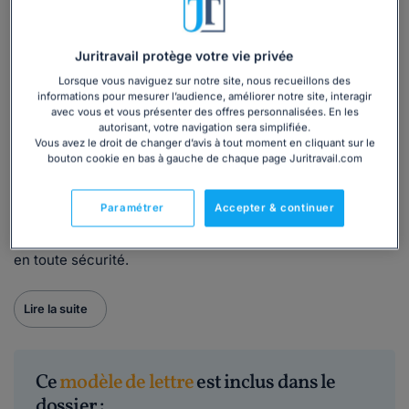
sommes dues à la partie la plus solvable.
Quand utiliser notre modèle de lettre ?
Juritravail protège votre vie privée
Lorsque vous naviguez sur notre site, nous recueillons des
L'acte de cautionnement peut être conclu avec la caution
informations pour mesurer l’audience, améliorer notre site, interagir
en même temps que le contrat de bail afin qu'il puisse être
avec vous et vous présenter des offres personnalisées. En les
autorisant, votre navigation sera simplifiée.
actif dès le début.
Vous avez le droit de changer d’avis à tout moment en cliquant sur le
Notre modèle d’acte de caution solidaire
prêt à l’emploi
,
bouton cookie en bas à gauche de chaque page Juritravail.com
rédigé par des juristes, inclut l’ensemble des mentions
obligatoires (identité des parties, montant garanti,
Paramétrer
Accepter & continuer
conditions de mise en jeu, durée de l’engagement, etc.)
pour vous permettre de formaliser votre garantie de loyers
en toute sécurité.
Lire la suite
Ce
modèle de lettre
est inclus dans le
dossier :