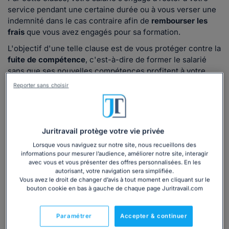
service pendant une certaine durée ou à vous verser une
indemnité dans le cas contraire afin de
rembourser les
frais
que vous avez engagés pour sa formation.
L'objectif d'une telle clause est de vous protéger contre la
fuite de compétence
, c'est-à-dire de former le salarié
sans que ses nouvelles compétences profitent à votre
entreprise.
Reporter sans choisir
Quand utiliser notre modèle de clause de
dédit-formation ?
Juritravail protège votre vie privée
Notre
modèle de clause de dédit-formation
est à utiliser
Lorsque vous naviguez sur notre site, nous recueillons des
dès lors que vous souhaitez une contrepartie de votre
informations pour mesurer l’audience, améliorer notre site, interagir
engagement d'assurer une formation à votre salarié.
avec vous et vous présenter des offres personnalisées. En les
autorisant, votre navigation sera simplifiée.
Grâce à la clause de dédit-formation, vous pourrez obtenir
Vous avez le droit de changer d’avis à tout moment en cliquant sur le
le
remboursement des frais de la formation
si votre
bouton cookie en bas à gauche de chaque page Juritravail.com
salarié démissionne dans un certain délai. Il ne s'agit donc
pas d'interdire au salarié de quitter l'entreprise, mais de
Paramétrer
Accepter & continuer
vous assurer une contrepartie s'il décide de le faire alors