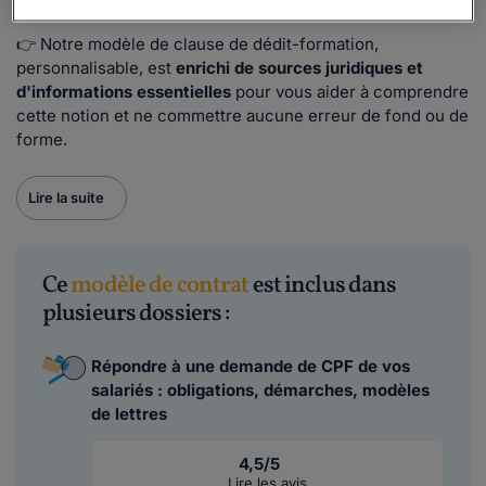
que vous venez de lui financer une formation.
👉 Notre modèle de clause de dédit-formation,
personnalisable, est
enrichi de sources juridiques et
d'informations essentielles
pour vous aider à comprendre
cette notion et ne commettre aucune erreur de fond ou de
forme.
Lire la suite
Ce
modèle de contrat
est inclus dans
plusieurs dossiers :
Répondre à une demande de CPF de vos
salariés : obligations, démarches, modèles
de lettres
4,5/5
Lire les avis