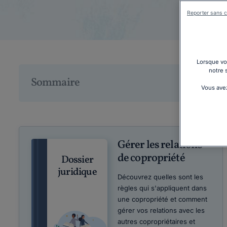
Téléch
Reporter sans c
Lorsque vou
notre 
Sommaire
Vous avez
Gérer les relations
de copropriété
Dossier
juridique
Découvrez quelles sont les
règles qui s'appliquent dans
une copropriété et comment
gérer vos relations avec les
autres copropriétaires et