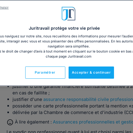
argez notre dossier pour bien gérer les relations dans la copr
hoisir
Juritravail protège votre vie privée
s naviguez sur notre site, nous recueillons des informations pour mesurer l’audie
site, interagir avec vous et vous présenter des offres personnalisées. En les autoris
Qu'est-ce qu'un syndic de copropriété ?
navigation sera simplifiée.
 le droit de changer d’avis à tout moment en cliquant sur le bouton cookie en bas
chaque page Juritravail.com
Le syndic de copropriété peut être professionnel ou non pr
Le syndic professionnel peut être une personne qui exerc
Paramétrer
Accepter & continuer
conditions
sont à remplir pour exercer la mission de syndic
justifier d'une garantie financière suffisante destinée à
en cas de faillite ;
justifier d'une
assurance responsabilité civile profession
posséder une carte professionnelle portant la mention «
délivrée par la Chambre de commerce et d'industrie (CCI
À lire également :
Assurances professionnelles et gestio
Le syndic non professionnel quant à lui est choisi parmi les 