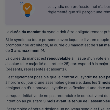
Le syndic non professionnel n'a bes
règlementé que s'il perçoit une rém
La
durée du mandat
du syndic doit être obligatoirement pr
Si le syndic ou toute personne avec laquelle il vit en couple
promoteur ou architecte, la durée du mandat est de
1 an m
de
3 ans maximum
(4)
.
La durée du mandat est
renouvelable
à l'issue d'un vote e
absolue (dite majorité de l'article 25) correspond à la major
(présents, représentés et absents).
Il est également possible que le contrat du syndic
ne soit p
à l'ordre du jour d'une assemblée générale, dans les
3 moi
désignation d'un nouveau syndic et la fixation d'une date an
Lorsque l'initiative de ne pas reconduire le contrat vient du 
intention au plus tard
3 mois avant la tenue de l'assemblé
L'assemblée générale désigne un nouveau syndic et fixe les