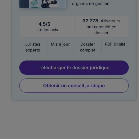
organes de gestion.
32 278
utilisateurs
4,5/5
ont consulté ce
Lire les avis
dossier
Juristes
Mis à jour
Dossier
PDF illimité
experts
complet
Télécharger le dossier juridique
Obtenir un conseil juridique