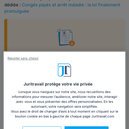
dédiée :
Congés payés et arrêt maladie : la loi finalement
promulguée
Comment gérer et organiser les congés
Reporter sans choisir
de vos salariés ?
Téléchargez notre dossier complet sur le
sujet, sont inclus :
Juritravail protège votre vie privée
- 48 questions essentielles ;
- 7 modèles de lettres ;
Lorsque vous naviguez sur notre site, nous recueillons des
informations pour mesurer l’audience, améliorer notre site, interagir
- 4 fiches explicatives.
avec vous et vous présenter des offres personnalisées. En les
autorisant, votre navigation sera simplifiée.
Téléchargez
Vous avez le droit de changer d’avis à tout moment en cliquant sur le
bouton cookie en bas à gauche de chaque page Juritravail.com