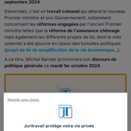
septembre 2024
.
Désormais, c'est un
travail colossal
qui attend le nouveau
Premier ministre et son Gouvernement, notamment
concernant les
réformes engagées
par l'ancien Premier
ministre telles que la
réforme de l'assurance chômage
mais également les différents projets de loi, dont le vote
solennel a été ajourné en raison des tumultes politiques
(
projet de loi de simplification de la vie économique
...).
A ce titre, Michel Barnier prononcera son
discours de
politique générale
ce
mardi 1er octobre 2024
.
Reporter sans choisir
Découvrez nos solutions dédiées aux
pros
Juritravail protège votre vie privée
- Accédez à l'ensemble de notre base