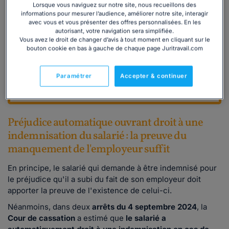
Lorsque vous naviguez sur notre site, nous recueillons des
documentaire en illimité
informations pour mesurer l’audience, améliorer notre site, interagir
- Contactez un juriste du lundi au vendredi de
avec vous et vous présenter des offres personnalisées. En les
9h à 18h
autorisant, votre navigation sera simplifiée.
Vous avez le droit de changer d’avis à tout moment en cliquant sur le
- Accédez à votre convention collective à jour
bouton cookie en bas à gauche de chaque page Juritravail.com
des derniers accords
Paramétrer
Accepter & continuer
Découvrir
Préjudice automatique ouvrant droit à une
indemnisation du salarié : la preuve du
manquement de l'employeur suffit
En principe, le salarié qui demande à être indemnisé pour
le préjudice qu'il a subi du fait de son employeur doit
apporter la preuve de l'existence de celui-ci.
Néanmoins, dans deux
arrêts du 4 septembre 2024
, la
Cour de cassation
a estimé que
le salarié a