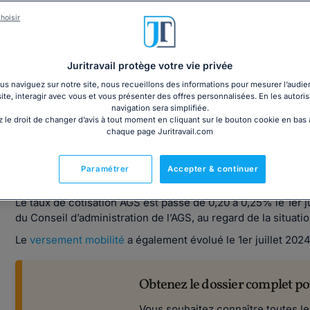
Découvrez nos solutions dédiées aux pros !
hoisir
Juritravail protège votre vie privée
s naviguez sur notre site, nous recueillons des informations pour mesurer l’audie
site, interagir avec vous et vous présenter des offres personnalisées. En les autoris
navigation sera simplifiée.
Quels sont les changements depuis le 1er 
 le droit de changer d’avis à tout moment en cliquant sur le bouton cookie en bas
chaque page Juritravail.com
Évolution taux de cotisations AGS et versement mob
Paramétrer
Accepter & continuer
Certains
taux de cotisations 2024
ont évolués le 1er juillet.
Le taux de cotisation AGS est passé de 0,20 à 0,25% le 1er j
du Conseil d’administration de l’AGS, au regard de la situat
Le
versement mobilité
a également évolué le 1er juillet 2024
Obtenez le dossier complet pour
Vous souhaitez connaître toutes le