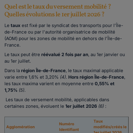
Quel est le taux du versement mobilité ?
Quelles évolutions le 1er juillet 2026 ?
Le
taux
est fixé par le syndicat des transports pour l'Île-
de-France ou par l'autorité organisatrice de mobilité
(AOM) pour les zones de mobilité en dehors de l'Île-de-
France.
Le taux peut être
réévalué 2 fois par an
, au 1er janvier ou
au 1er juillet.
Dans la
région Île-de-France
, le taux maximal applicable
varie entre 1,6% et 3,20%
(4)
.
Hors région Île-de-France
,
les taux maxima varient en moyenne entre
0,55% et
1,75%
(5)
.
Les taux de versement mobilité, applicables dans
certaines zones, évoluent le
1er juillet 2026
(6)
:
Taux
Numéro
Agglomération
modifiés/créés le
Identifiant
1er juillet 2026