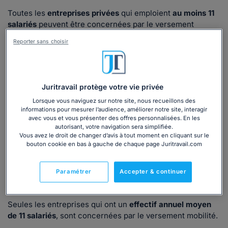
Toutes les
entreprises privées
qui emploient
au moins 11
salariés
peuvent être concernées par le versement
mobilité (ex-versement transport).
Reporter sans choisir
En effet, l'entreprise dont l'effectif est au moins égal à 11
salariés doit s'acquitter du versement mobilité, dès lors
qu'elle est
établie
:
Juritravail protège votre vie privée
soit
en région Île-de-France
(1)
;
soit en dehors de la région Île-de-France, mais dans
Lorsque vous naviguez sur notre site, nous recueillons des
informations pour mesurer l’audience, améliorer notre site, interagir
une
commune
ou une
communauté
urbaine
dans
avec vous et vous présenter des offres personnalisées. En les
laquelle le versement a été institué par une
autorité
autorisant, votre navigation sera simplifiée.
organisatrice de la mobilité
(AOM)
(2)
.
Vous avez le droit de changer d’avis à tout moment en cliquant sur le
bouton cookie en bas à gauche de chaque page Juritravail.com
Versement mobilité : comment est déterminé
le seuil d'effectif pris en compte pour le champ
Paramétrer
Accepter & continuer
d'application de la contribution ?
Seules les entreprises qui ont un
effectif annuel moyen
de 11 salariés
, sont concernées par le versement mobilité.