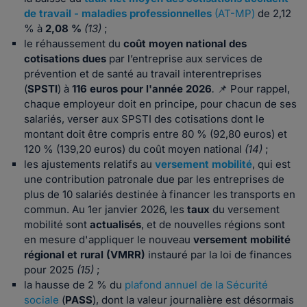
de travail - maladies professionnelles
(AT-MP)
de 2,12
% à
2,08 %
(13)
;
le réhaussement du
coût moyen national des
cotisations dues
par l’entreprise aux services de
prévention et de santé au travail interentreprises
(
SPSTI
) à
116 euros pour l'année 2026
.
📌 Pour rappel,
chaque employeur doit en principe, pour chacun de ses
salariés, verser aux SPSTI des cotisations dont le
montant doit être compris entre 80 % (92,80 euros) et
120 % (139,20 euros) du coût moyen national
(14)
;
les ajustements relatifs au
versement mobilité
, qui est
une contribution patronale due par les entreprises de
plus de 10 salariés destinée à financer les transports en
commun. Au 1er janvier 2026, les
taux
du versement
mobilité sont
actualisés
, et de nouvelles régions sont
en mesure d'appliquer le nouveau
versement mobilité
régional et rural (VMRR)
instauré par la loi de finances
pour 2025
(15)
;
la hausse de 2 % du
plafond annuel de la Sécurité
sociale
(
PASS
), dont la valeur journalière est désormais