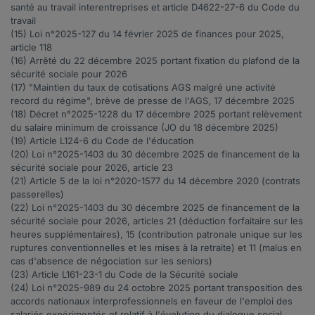
santé au travail interentreprises et article
D4622-27-6
du Code du
travail
(15) Loi n°2025-127 du 14 février 2025 de finances pour 2025,
article
118
(16)
Arrêté du 22 décembre 2025
portant fixation du plafond de la
sécurité sociale pour 2026
(17) "
Maintien du taux de cotisations AGS malgré une activité
record du régime
", brève de presse de l'AGS, 17 décembre 2025
(18) Décret n°
2025-1228
du 17 décembre 2025 portant relèvement
du salaire minimum de croissance (JO du 18 décembre 2025)
(19) Article
L124-6
du Code de l'éducation
(20) Loi n°
2025-1403
du 30 décembre 2025 de financement de la
sécurité sociale pour 2026, article
23
(21) Article
5
de la loi n°2020-1577 du 14 décembre 2020 (contrats
passerelles)
(22) Loi n°
2025-1403
du 30 décembre 2025 de financement de la
sécurité sociale pour 2026, articles
21
(déduction forfaitaire sur les
heures supplémentaires),
15
(contribution patronale unique sur les
ruptures conventionnelles et les mises à la retraite) et
11
(malus en
cas d'absence de négociation sur les seniors)
(23) Article
L161-23-1
du Code de la Sécurité sociale
(24) Loi n°
2025-989
du 24 octobre 2025 portant transposition des
accords nationaux interprofessionnels en faveur de l'emploi des
salariés expérimentés et relatif à l'évolution du dialogue social,