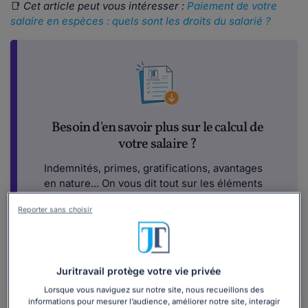
📑
Cet article peut vous intéresser :
Paiement de votre
salaire en espèces : quels sont les droits du salarié ?
Besoin d'en savoir plus sur le calcul de
votre salaire ?
Indemnités, primes, gratifications, avantages
en nature... On vous dit tout sur les éléments
composant votre rémunération, et sur leurs
Reporter sans choisir
modalités de calcul dans notre dossier spécial
!
Télécharger
Juritravail protège votre vie privée
Lorsque vous naviguez sur notre site, nous recueillons des
informations pour mesurer l’audience, améliorer notre site, interagir