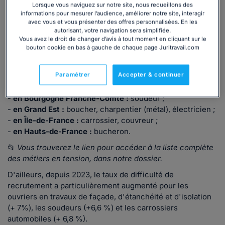
Lorsque vous naviguez sur notre site, nous recueillons des
-
en Centre Val de Loire :
bûcherons, soudeur ;
informations pour mesurer l’audience, améliorer notre site, interagir
-
en Nouvelle Aquitaine :
chercheur (sauf industrie et
avec vous et vous présenter des offres personnalisées. En les
autorisant, votre navigation sera simplifiée.
enseignement supérieur), bûcheron ;
Vous avez le droit de changer d’avis à tout moment en cliquant sur le
-
en Occitanie :
soudeur ;
bouton cookie en bas à gauche de chaque page Juritravail.com
-
en Corse :
boulanger-pâtissier, électricien, jardinier ;
-
en Provence-Alpes-Côte d'Azur :
boucher, couvreur,
Paramétrer
Accepter & continuer
électricien, interprète ;
-
en Auvergne-Rhône-Alpes :
boucher, soudeur ;
-
en Bourgogne Franche-Comté :
soudeur ;
-
en Grand Est :
boucher, charpentier (métal), électricien ;
-
en Île-de-France :
carrossier, couvreur ;
-
en Hauts-de-France :
bucheron.
📂
Vous trouverez le lien pour accéder à la liste complète
des métiers en tension, dans notre dossier.
D'ailleurs, depuis 2023, le taux de difficulté de
recrutement a particulièrement augmenté pour les
ouvriers en travaux de façade, d'étanchéité et d'isolation
(+ 7%), les soudeurs (+6,6 %) et les carrossiers
automobiles (+ 6,8 %).