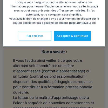
Lorsque vous naviguez sur notre site, nous recueillons des
ressources
humaines nécessaires pour l'accompagner
informations pour mesurer l’audience, améliorer notre site, interagir
comme il se doit, tout au long de son apprentissage ou de
avec vous et vous présenter des offres personnalisées. En les
sa professionnalisation.
autorisant, votre navigation sera simplifiée.
Vous avez le droit de changer d’avis à tout moment en cliquant sur le
bouton cookie en bas à gauche de chaque page Juritravail.com
Paramétrer
Accepter & continuer
Bon à savoir :
Il vous faudra ainsi veiller à ce que votre
alternant soit encadré par un maître
d'apprentissage (contrat d'apprentissage) ou
un tuteur (contrat de professionnalisation)
disposant des qualités pédagogiques requises
pour contribuer à la formation professionnelle
du jeune.
Le tuteur ou le maître d'apprentissage devra
l'aider à acquérir de nouvelles compétences et