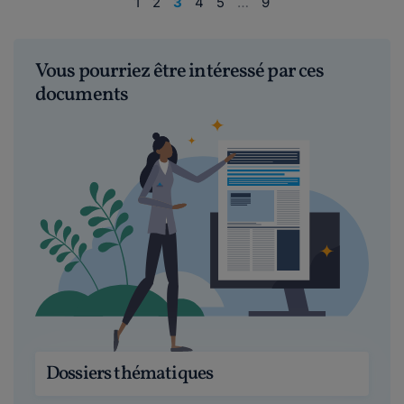
1
2
3
4
5
…
9
Vous pourriez être intéressé par ces
documents
Dossiers thématiques