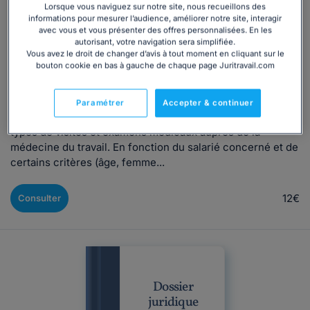
pour défendre vos droits
Lorsque vous naviguez sur notre site, nous recueillons des
informations pour mesurer l’audience, améliorer notre site, interagir
Rédigé par Alexandra Marion, mis à jour le 23/05/2024
avec vous et vous présenter des offres personnalisées. En les
autorisant, votre navigation sera simplifiée.
Vous avez le droit de changer d’avis à tout moment en cliquant sur le
bouton cookie en bas à gauche de chaque page Juritravail.com
Pourquoi le suivi médical des salariés par les services de
la médecine du travail est-il obligatoire ? En quoi consiste
le suivi individuel adapté ou renforcé ? Au cours de sa
Paramétrer
Accepter & continuer
carrière professionnelle, un salarié passent différents
types de visites et examens médicaux auprès de la
médecine du travail. En fonction du salarié concerné et de
certains critères (âge, femme...
12€
Consulter
Dossier
juridique